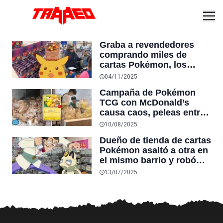
Graba a revendedores
comprando miles de
cartas Pokémon, los
enfrenta y el gerente del
04/11/2025
supermercado lo expulsa:
Campaña de Pokémon
la tienda se disculpa e
TCG con McDonald’s
impone límite de compra
causa caos, peleas entre
en todo el país
clientes y desperdicio de
10/08/2025
comida
Dueño de tienda de cartas
Pokémon asaltó a otra en
el mismo barrio y robó
más de 94 mil dólares en
13/07/2025
cartas valiosas