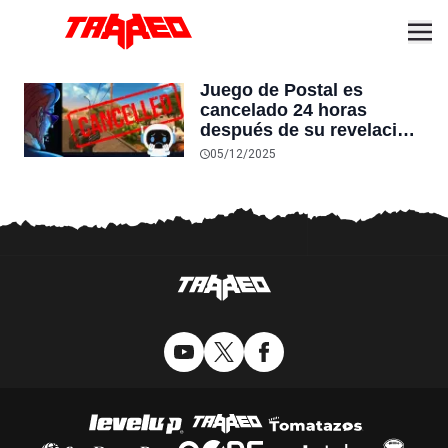
Juego de Postal es
cancelado 24 horas
después de su revelación
tras descubrir que
05/12/2025
utilizaban IA, y sus
creadores horas después
cierran su estudio