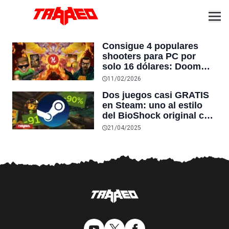
Consigue 4 populares
shooters para PC por
solo 16 dólares: Doom
Eternal, Black Mesa, Prey
11/02/2026
y Battle Shapers en una
Dos juegos casi GRATIS
nueva oferta Humble
en Steam: uno al estilo
Bundle
del BioShock original con
90% de reseñas muy
21/04/2025
positivas, y otro una
aventura muy valorada
con 95%