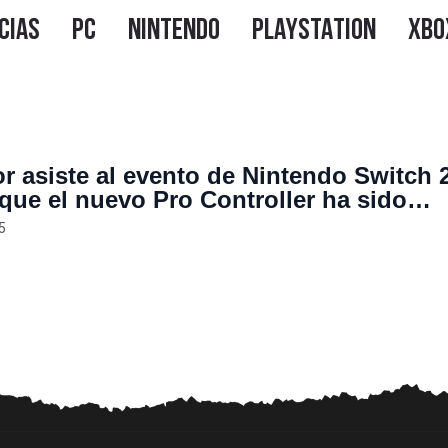
r asiste al evento de Nintendo Switch 
 que el nuevo Pro Controller ha sido
do en un aspecto clave y “Nadie habla 
5