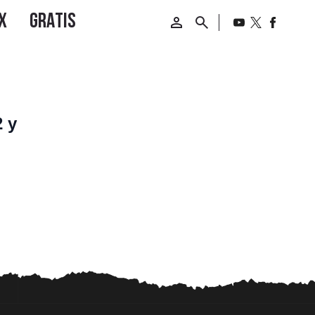
2 y
de