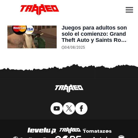
Juegos para adultos son
solo el comienzo: Grand
Theft Auto y Saints Row
estarían “en riesgo” de
04/08/2025
ser retirados por
procesadores de pago