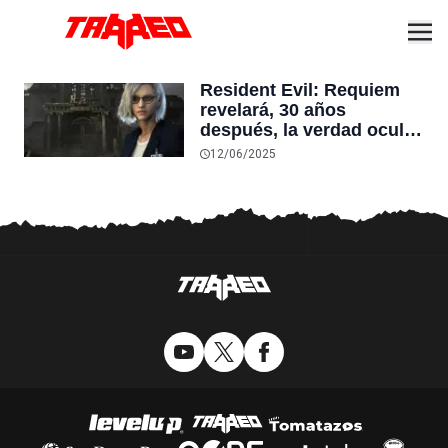
Resident Evil: Requiem
revelará, 30 años
después, la verdad oculta
del brote en Raccoon City
12/06/2025