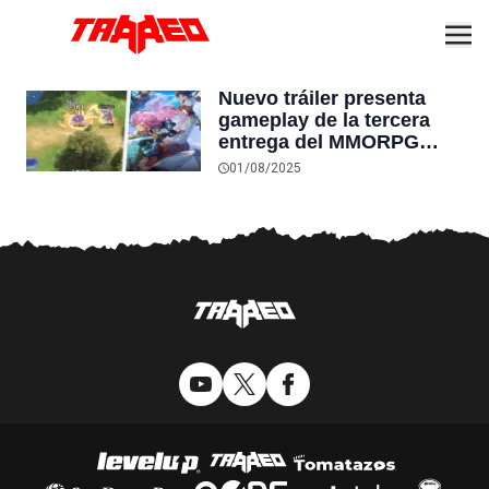
Nuevo tráiler presenta
gameplay de la tercera
entrega del MMORPG
Ragnarok y los jugadores
01/08/2025
piden con temor que “por
favor no lo arruinen”