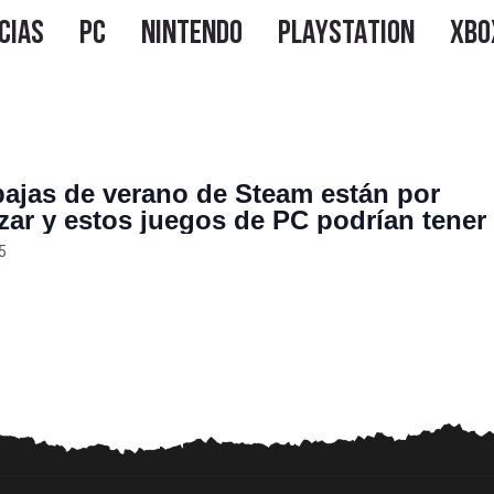
bajas de verano de Steam están por
ar y estos juegos de PC podrían tener 
s descuentos
5