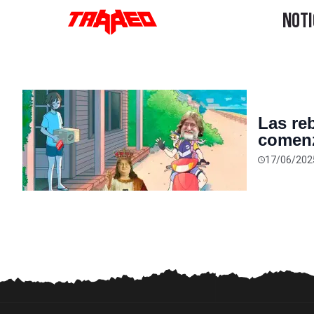
Las re
comenz
mejore
17/06/202