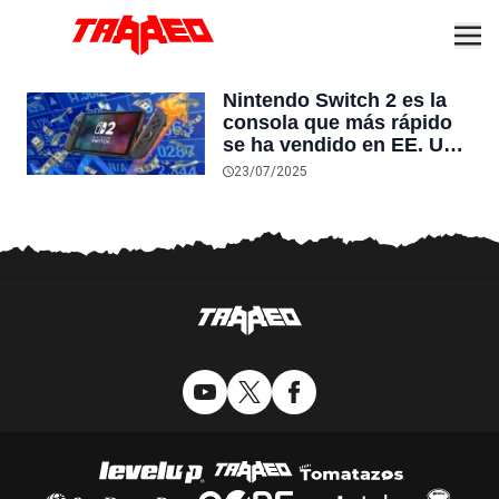
Nintendo Switch 2 es la
consola que más rápido
se ha vendido en EE. UU.
y Japón, superando a
23/07/2025
PlayStation 4 y Game Boy
Advance respectivamente