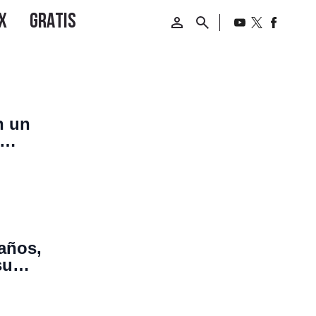
n un
años,
su