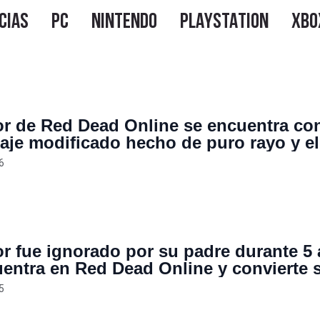
r de Red Dead Online se encuentra co
aje modificado hecho de puro rayo y el
ya tiene 32.000 me gusta
6
r fue ignorado por su padre durante 5 
uentra en Red Dead Online y convierte 
a en una pesadilla
5