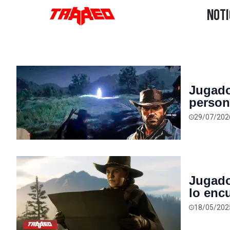
Jugado
person
video 
29/07/202
Jugado
lo enc
partid
18/05/202