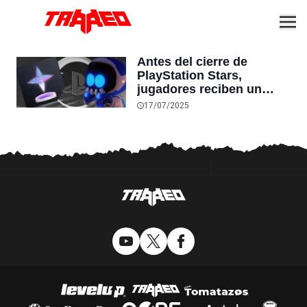
Antes del cierre de
PlayStation Stars,
jugadores reciben un
último regalo gratuito del
17/07/2025
programa