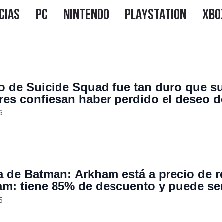
o de Suicide Squad fue tan duro que s
res confiesan haber perdido el deseo d
videojuegos: “sentí que no estaba haci
6
, sino marketing”
ía de Batman: Arkham está a precio de r
am: tiene 85% de descuento y puede se
 USD
5