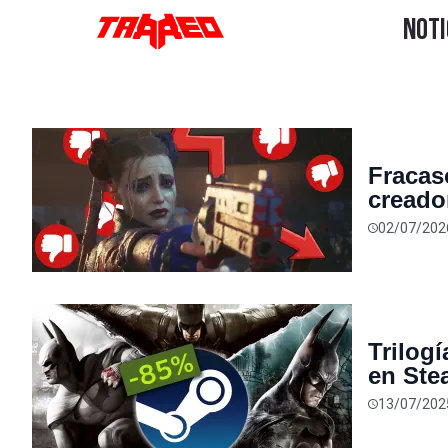
Fracas
creado
hacer 
02/07/202
juegos
Trilog
en Ste
por $9
13/07/202