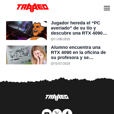
Jugador hereda el “PC
averiado” de su tío y
descubre una RTX 4090 y
hardware intacto en su
11/08/2025
interior: “Se le cayó por
Alumno encuentra una
las escaleras y no
RTX 4090 en la oficina de
encendió”
su profesora y se
sorprende al saber que
15/07/2025
solo la usa para tareas de
oficina