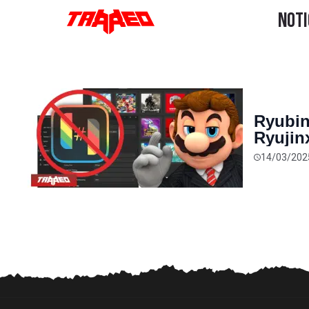
Ryubin
Ryujin
14/03/202