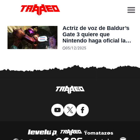
Actriz de voz de Baldur’s
Gate 3 quiere que
Nintendo haga oficial la
popular teoría de los fans
05/12/2025
de que Samus Aran es
una mujer trans