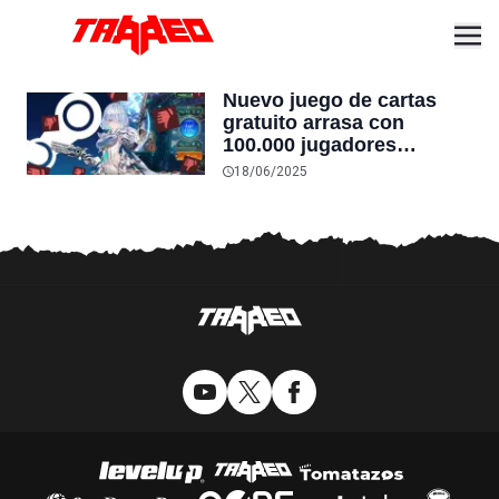
Nuevo juego de cartas
gratuito arrasa con
100.000 jugadores
simultáneos en Steam,
18/06/2025
pero se convierte en el
segundo peor calificado
de la plataforma con solo
16% de reseñas positivas