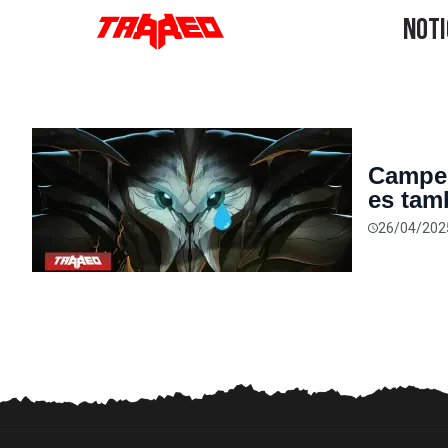
Campeó
es tam
comple
26/04/202