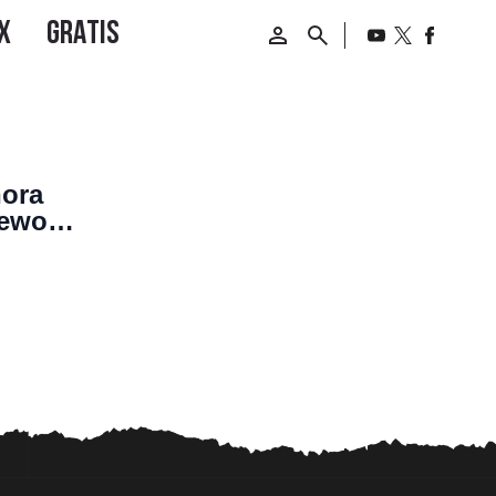
hora
rework