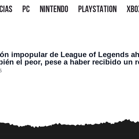
n impopular de League of Legends a
bién el peor, pese a haber recibido un 
to en 2024
5