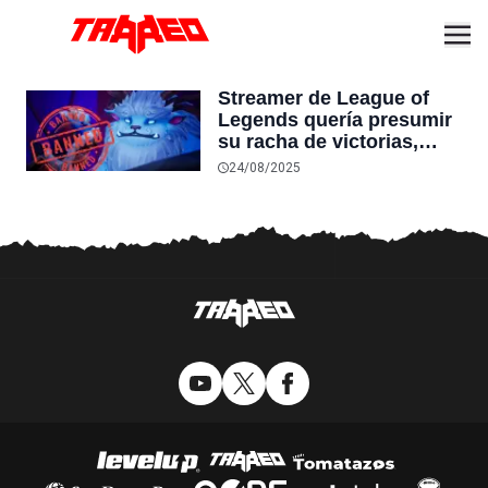
Streamer de League of
Legends quería presumir
su racha de victorias,
pero un empleado de Riot
24/08/2025
terminó baneando todas
sus cuentas