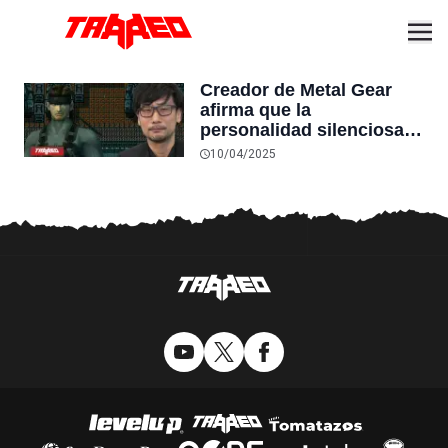
Creador de Metal Gear
afirma que la
personalidad silenciosa y
dura de Snake fue por las
10/04/2025
limitaciones técnicas de
la época