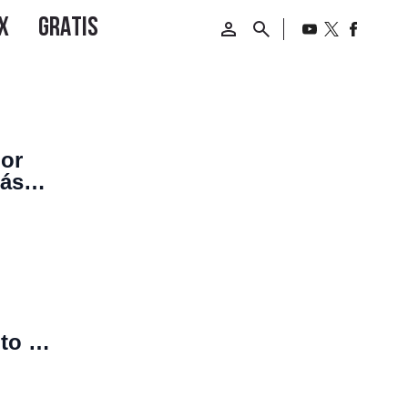
por
más
to de