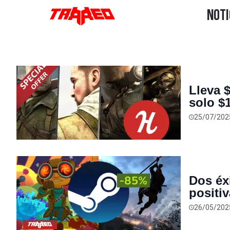
Lleva 
solo $1
DLC
25/07/202
Dos éx
positi
hasta 
26/05/202