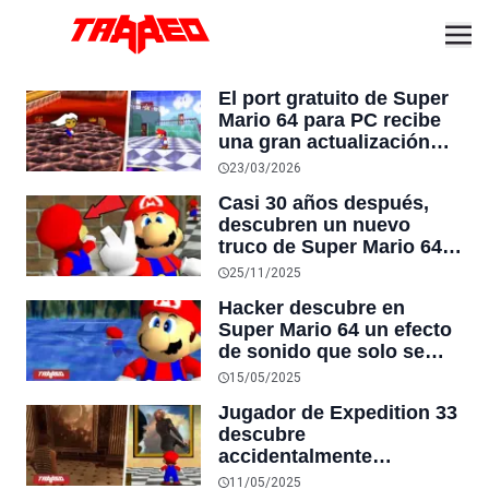
El port gratuito de Super
Mario 64 para PC recibe
una gran actualización
con antialiasing, V-Sync y
23/03/2026
un filtro que lo hace lucir
Casi 30 años después,
como en la Nintendo 64
descubren un nuevo
original
truco de Super Mario 64
que permite acabar el
25/11/2025
juego en 10 minutos
Hacker descubre en
Super Mario 64 un efecto
de sonido que solo se
puede escuchar completo
15/05/2025
después de 14 meses de
Jugador de Expedition 33
juego continuo
descubre
accidentalmente
habitación secreta, luego
11/05/2025