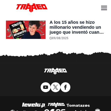
A los 15 años se hizo
millonario vendiendo un
juego que inventó cuando
tenía 7
09/08/2025