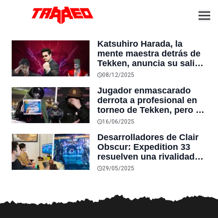
Katsuhiro Harada, la
mente maestra detrás de
Tekken, anuncia su salida
de Bandai Namco tras 30
08/12/2025
años de trayectoria: “he
Jugador enmascarado
sido testigo del retiro o
derrota a profesional en
fallecimiento de muchos
torneo de Tekken, pero es
colegas”
descalificado minutos
16/06/2025
después por tirar papel
Desarrolladores de Clair
higiénico a los
Obscur: Expedition 33
comentaristas
resuelven una rivalidad
interna en Tekken 8… con
29/05/2025
un mod que incluye a sus
propios personajes