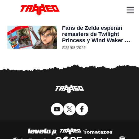
Fans de Zelda esperan
remasters de Twilight
Princess y Wind Waker en
Switch 2 para comprar la
25/08/2025
consola, tras su ausencia
en Switch 1: “Esto me
convencería”