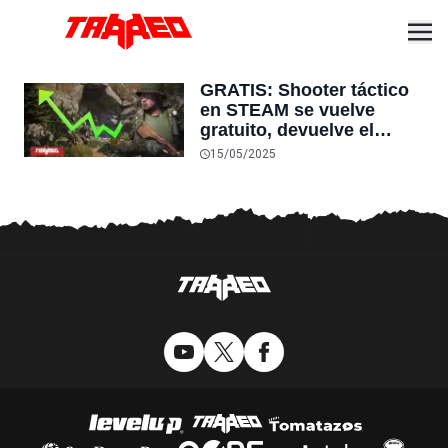
GRATIS: Shooter táctico
en STEAM se vuelve
gratuito, devuelve el
dinero a los jugadores y
15/05/2025
crece un 2.600%