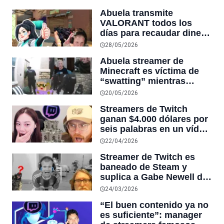
todos los jugadores y
Abuela transmite
asegura que es el mejor
VALORANT todos los
secreto que ha visto en
días para recaudar dinero
un juego
y pagar la lápida de su
28/05/2026
hija fallecida hace dos
Abuela streamer de
años
Minecraft es víctima de
“swatting” mientras
recaudaba dinero para
20/05/2026
tratar el cáncer de su
Streamers de Twitch
nieto
ganan $4.000 dólares por
seis palabras en un vídeo
de seis segundos, sin
22/04/2026
realizar ni un esfuerzo
Streamer de Twitch es
adicional
baneado de Steam y
suplica a Gabe Newell de
rodillas en directo para
24/03/2026
que le devuelva su cuenta
“El buen contenido ya no
es suficiente”: manager