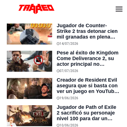
Jugador de Counter-
Strike 2 tras detonar cien
mil granadas en plena
partida en vivo destruye
14/07/2026
su GPU: “La tarjeta
Pese al éxito de Kingdom
gráfica está acabada”
Come Deliverance 2, su
actor principal no
consigue trabajo porque
07/07/2026
afirma que a la industria
Creador de Resident Evil
“le importó una m13rd4”
asegura que si basta con
su actuación
ver un juego en YouTube
o Twitch, entonces no era
19/06/2026
lo suficientemente bueno
Jugador de Path of Exile
para jugarlo tú mismo
2 sacrificó su personaje
nivel 100 para dar un
punto de habilidad a
10/06/2026