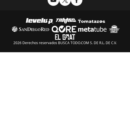
2026 Derechos reservados BUSCA TODO.COM S. DE R.L. DE C.V.