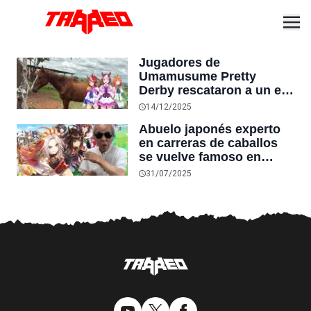
Jugadores de
Umamusume Pretty
Derby rescataron a un ex
caballo de carreras que
14/12/2025
iba a ser sacrificado: “Me
Abuelo japonés experto
ayudaron tanto y pude
en carreras de caballos
salvarlo”
se vuelve famoso en
YouTube gracias a
31/07/2025
Umamusume: “Este juego
está a un nivel muy alto”