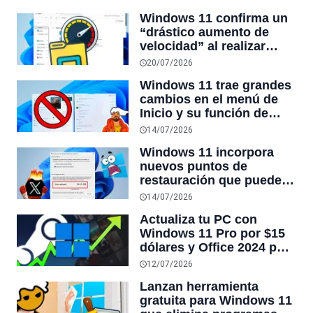
Windows 95 y ahora por
Windows 11 confirma un
fin tendrá modo oscuro
“drástico aumento de
después de casi 30 años
velocidad” al realizar
búsquedas en la sección
20/07/2026
“Este equipo” del
Windows 11 trae grandes
Explorador de archivos
cambios en el menú de
Inicio y su función de
búsqueda: por fin podrás
14/07/2026
desactivar los resultados
Windows 11 incorpora
web
nuevos puntos de
restauración que pueden
escribir hasta 50GB en el
14/07/2026
SSD cada 72 horas, pero
Actualiza tu PC con
la comunidad aclara el
Windows 11 Pro por $15
malentendido
dólares y Office 2024 por
$19 en las Summer Sale
12/07/2026
2026
Lanzan herramienta
gratuita para Windows 11