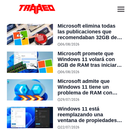
Microsoft elimina todas
las publicaciones que
recomendaban 32GB de
RAM para Windows, justo
06/08/2026
antes del lanzamiento de
Microsoft promete que
nuevos PC Surface con
Windows 11 volará con
solo 8GB
8GB de RAM tras iniciar
optimizaciones para
06/08/2026
reducir el consumo de
Microsoft admite que
recursos
Windows 11 tiene un
problema de RAM con
sus propias aplicaciones
29/07/2026
y está trabajando en
Windows 11 está
solucionarlo antes de
reemplazando una
lanzar el nuevo menú
ventana de propiedades
Inicio
que no cambió desde
22/07/2026