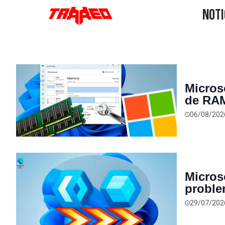
Micros
de RAM 
consum
06/08/202
Micros
proble
está tr
29/07/202
nuevo 