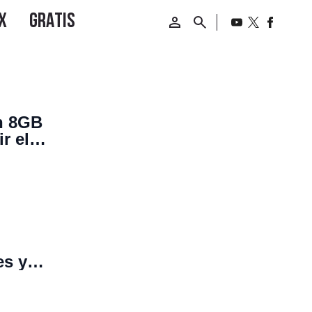
n 8GB
r el
es y
r el