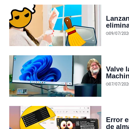
Lanzan
elimin
sistema
09/07/202
real
Valve 
Machin
como q
07/07/202
SteamO
Error 
de alm