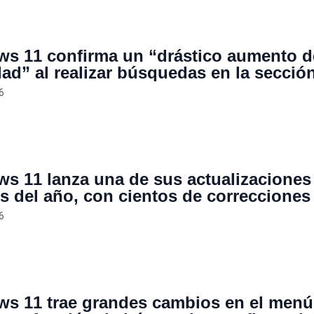
s 11 confirma un “drástico aumento d
dad” al realizar búsquedas en la secció
equipo” del Explorador de archivos
6
s 11 lanza una de sus actualizacione
s del año, con cientos de correcciones
dad, nueva restauración del sistema y
6
s visuales
s 11 trae grandes cambios en el menú