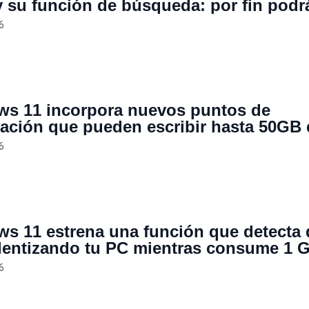
 y su función de búsqueda: por fin podr
ivar los resultados web
6
s 11 incorpora nuevos puntos de
ración que pueden escribir hasta 50GB 
da 72 horas, pero la comunidad aclara 
6
endido
s 11 estrena una función que detecta
alentizando tu PC mientras consume 1 
ra hacerlo
6