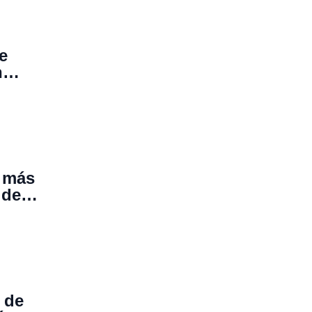
e
n
s más
 de
 de