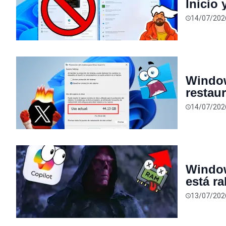
Inicio
desact
14/07/202
Window
restau
SSD ca
14/07/202
malent
Window
está r
RAM pa
13/07/202