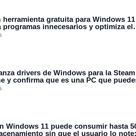
 herramienta gratuita para Windows 11
a programas innecesarios y optimiza el
, mejora la velocidad y te otorga un co
6
lanza drivers de Windows para la Steam
e y confirma que es una PC que puede
uieras, aunque el arranque dual con
6
S todavía no llega
en Windows 11 puede consumir hasta 
acenamiento sin que el usuario lo note: