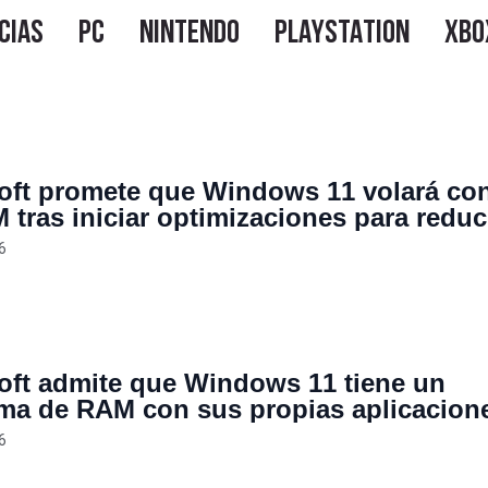
oft promete que Windows 11 volará co
tras iniciar optimizaciones para reduci
o de recursos
6
oft admite que Windows 11 tiene un
ma de RAM con sus propias aplicacion
abajando en solucionarlo antes de lanza
6
menú Inicio