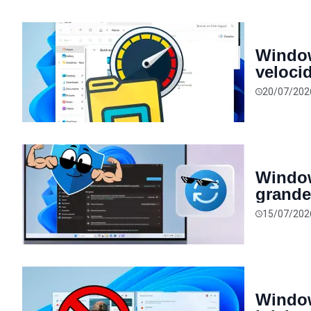
Window
veloci
“Este 
20/07/202
Window
grande
seguri
15/07/202
mejora
Window