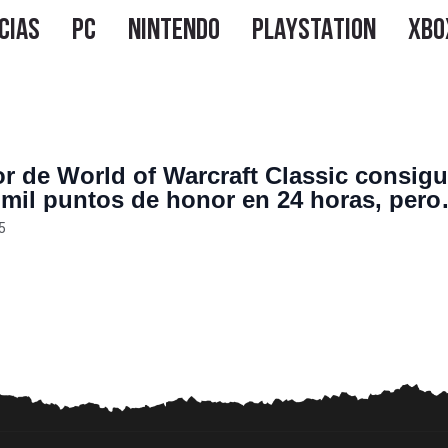
r de World of Warcraft Classic consig
 mil puntos de honor en 24 horas, pero
e no repetirlo: “Me volvería loco”
5