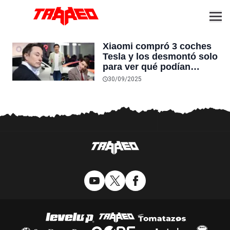
Xiaomi compró 3 coches
Tesla y los desmontó solo
para ver qué podían
mejorar en sus propios
30/09/2025
automóviles