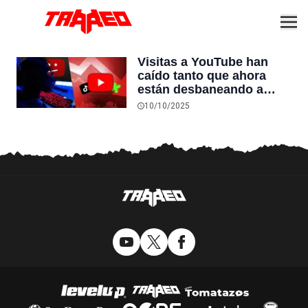
Visitas a YouTube han
caído tanto que ahora
están desbaneando a
Youtubers castigados
10/10/2025
para darles una segunda
oportunidad, aunque con
condiciones