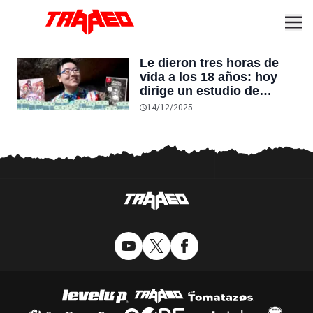
Le dieron tres horas de
vida a los 18 años: hoy
dirige un estudio de
videojuegos que genera
14/12/2025
10 millones de dólares al
año