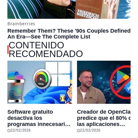
CONTENIDO
RECOMENDADO
Software gratuito
Creador de OpenClaw
desactiva los
predice que el 80% de
programas innecesarios
las aplicaciones
de Windows 11 y
actuales desaparecerá
22/02/2026
22/02/2026
optimiza el PC,
en el futuro: “Solo