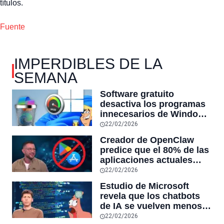
títulos.
Fuente
IMPERDIBLES DE LA
SEMANA
Software gratuito
desactiva los programas
innecesarios de Windows
11 y optimiza el PC,
22/02/2026
reduciendo el uso de la
Creador de OpenClaw
RAM y mucho más
predice que el 80% de las
aplicaciones actuales
desaparecerán en el
22/02/2026
futuro: “Solo sobrevivirán
Estudio de Microsoft
las aplicaciones con
revela que los chatbots
sensores únicos o
de IA se vuelven menos
conexiones especiales a
confiables mientras más
22/02/2026
hardware