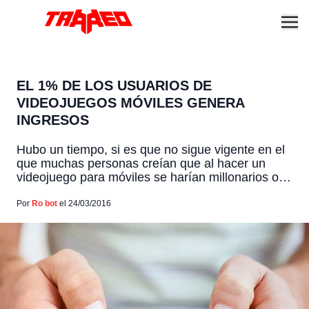
EL 1% DE LOS USUARIOS DE
VIDEOJUEGOS MÓVILES GENERA
INGRESOS
Hubo un tiempo, si es que no sigue vigente en el
que muchas personas creían que al hacer un
videojuego para móviles se harían millonarios o
sería dinero fácil gracias al boom de estos títulos
como Angry Birds, Candy Crush, Flappy Bird, etc.
Por
Ro bot
el 24/03/2016
Al no ser videojuegos no tan elaborados en
relación a historia y […]