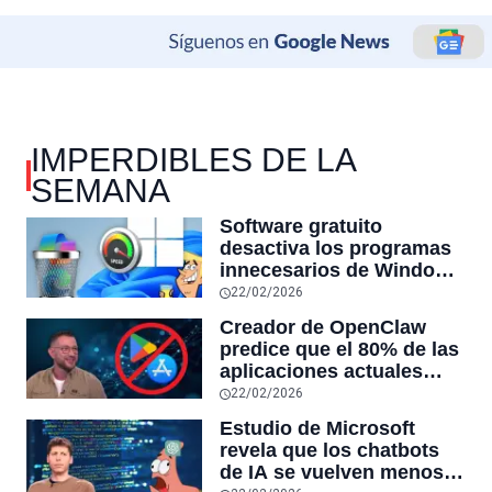
IMPERDIBLES DE LA
SEMANA
Software gratuito
desactiva los programas
innecesarios de Windows
11 y optimiza el PC,
22/02/2026
reduciendo el uso de la
Creador de OpenClaw
RAM y mucho más
predice que el 80% de las
aplicaciones actuales
desaparecerán en el
22/02/2026
futuro: “Solo sobrevivirán
Estudio de Microsoft
las aplicaciones con
revela que los chatbots
sensores únicos o
de IA se vuelven menos
conexiones especiales a