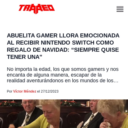
ABUELITA GAMER LLORA EMOCIONADA
AL RECIBIR NINTENDO SWITCH COMO
REGALO DE NAVIDAD: “SIEMPRE QUISE
TENER UNA”
No importa la edad, los que somos gamers y nos
encanta de alguna manera, escapar de la
realidad aventurándonos en los mundos de los
videojuegos, el recibir de regalo un nuevo juego o
mejor aún, una consola o PC gamer, es algo que
Por
Víctor Méndez
el 27/12/2023
nos emociona. Sentimiento que experimentó una
abuela gamer, quien recibió una Nintendo […]