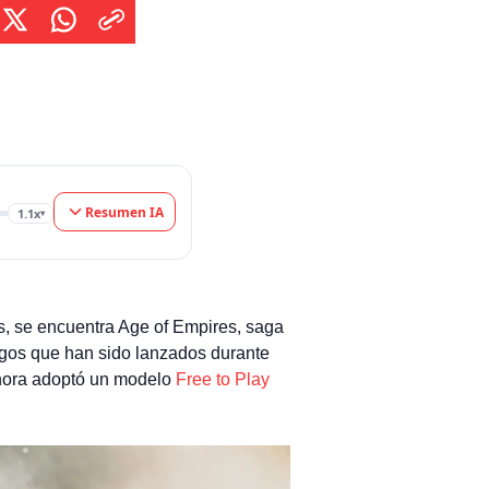
Resumen IA
1.1x
▾
os, se encuentra Age of Empires, saga
uegos que han sido lanzados durante
ahora adoptó un modelo
Free to Play