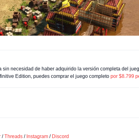
 sin necesidad de haber adquirido la versión completa del jueg
efinitive Edition, puedes comprar el juego completo
por $8.799 p
r
/
Threads
/
Instagram
/
Discord