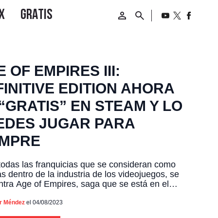
 OF EMPIRES III:
INITIVE EDITION AHORA
“GRATIS” EN STEAM Y LO
EDES JUGAR PARA
EMPRE
todas las franquicias que se consideran como
as dentro de la industria de los videojuegos, se
tra Age of Empires, saga que se está en el
n de todos los amantes de los títulos tipo RTS.
ro de los diferentes juegos que han sido
or Méndez
el 04/08/2023
os durante sus décadas de vida, está Age of