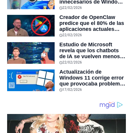
innecesarios de Windows
11 y optimiza el PC,
22/02/2026
reduciendo el uso de la
Creador de OpenClaw
RAM y mucho más
predice que el 80% de las
aplicaciones actuales
desaparecerán en el
22/02/2026
futuro: “Solo sobrevivirán
Estudio de Microsoft
las aplicaciones con
revela que los chatbots
sensores únicos o
de IA se vuelven menos
conexiones especiales a
confiables mientras más
22/02/2026
hardware
tiempo hablas con ellos:
Actualización de
la falta de confiabilidad
Windows 11 corrige error
sube un 112%
que provocaba problemas
al jugar en PC: los
17/02/2026
pantallazos azules se
producían desde 2023