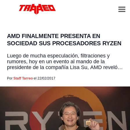
AMD FINALMENTE PRESENTA EN
SOCIEDAD SUS PROCESADORES RYZEN
Luego de mucha especulación, filtraciones y
rumores, hoy en un evento al mando de la
presidente de la compañía Lisa Su, AMD reveló
en lo que han estado trabajando los últimos 4
años, sus nuevos procesadores Ryzen, con los
Por
Staff Tarreo
el 22/02/2017
cuales luego de años vuelven a la competencia
real contra Intel. La principal gracia de estos […]