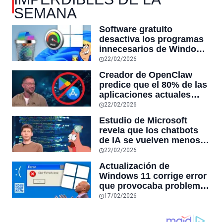
SEMANA
Software gratuito
desactiva los programas
innecesarios de Windows
11 y optimiza el PC,
22/02/2026
reduciendo el uso de la
Creador de OpenClaw
RAM y mucho más
predice que el 80% de las
aplicaciones actuales
desaparecerán en el
22/02/2026
futuro: “Solo sobrevivirán
Estudio de Microsoft
las aplicaciones con
revela que los chatbots
sensores únicos o
de IA se vuelven menos
conexiones especiales a
confiables mientras más
22/02/2026
hardware
tiempo hablas con ellos:
Actualización de
la falta de confiabilidad
Windows 11 corrige error
sube un 112%
que provocaba problemas
al jugar en PC: los
17/02/2026
pantallazos azules se
producían desde 2023