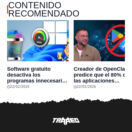
CONTENIDO
RECOMENDADO
Software gratuito
Creador de OpenClaw
desactiva los
predice que el 80% de
programas innecesarios
las aplicaciones
de Windows 11 y
actuales desaparecerá
22/02/2026
22/02/2026
optimiza el PC,
en el futuro: “Solo
reduciendo el uso de la
sobrevivirán las
RAM y mucho más
aplicaciones con
sensores únicos o
conexiones especiales
hardware