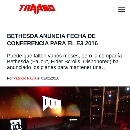
BETHESDA ANUNCIA FECHA DE
CONFERENCIA PARA EL E3 2016
Puede que falten varios meses, pero la compañía
Bethesda (Fallout, Elder Scrolls, Dishonored) ha
anunciado los planes para mantener una
conferencia propia durante la semana del E3,
esta será realizada el Domingo 12 de Junio a la
Por
Patricio Navia
el 01/02/2016
medianoche en Chile. Antes de hoy, Bethesda no
había confirmado su participación este año. La
compañía también presento […]