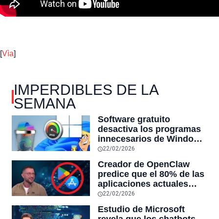
[
Vìa
]
IMPERDIBLES DE LA
SEMANA
Software gratuito
desactiva los programas
innecesarios de Windows
11 y optimiza el PC,
22/02/2026
reduciendo el uso de la
Creador de OpenClaw
RAM y mucho más
predice que el 80% de las
aplicaciones actuales
desaparecerán en el
22/02/2026
futuro: “Solo sobrevivirán
Estudio de Microsoft
las aplicaciones con