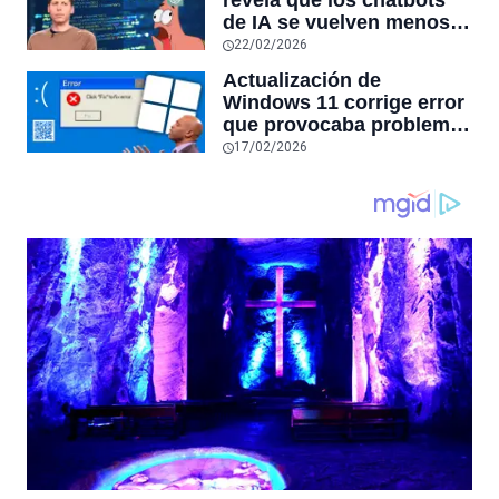
revela que los chatbots
sensores únicos o
de IA se vuelven menos
conexiones especiales a
confiables mientras más
22/02/2026
hardware
tiempo hablas con ellos:
Actualización de
la falta de confiabilidad
Windows 11 corrige error
sube un 112%
que provocaba problemas
al jugar en PC: los
17/02/2026
pantallazos azules se
producían desde 2023