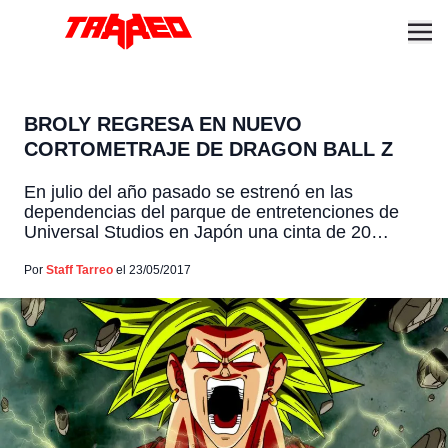
BROLY REGRESA EN NUEVO
CORTOMETRAJE DE DRAGON BALL Z
En julio del año pasado se estrenó en las
dependencias del parque de entretenciones de
Universal Studios en Japón una cinta de 20
minutos de Dragon Ball Z donde, en su
denominado "Cine 4D", donde Goku´se enfrentó a
Por
Staff Tarreo
el 23/05/2017
Freezer por la protección del planeta. Puedes ver
eso en este enlace en categoría super RIP HQ
[…]