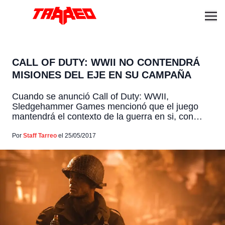
CALL OF DUTY: WWII NO CONTENDRÁ
MISIONES DEL EJE EN SU CAMPAÑA
Cuando se anunció Call of Duty: WWII,
Sledgehammer Games mencionó que el juego
mantendrá el contexto de la guerra en si, con
toda su violencia pero también su crudeza y
representaciones del racismo, persecución
Por
Staff Tarreo
el 25/05/2017
ideológica y religiosa y sexismo. Sin embargo eso
no significa que veremos el lado de la historia de
los chicos malos. […]