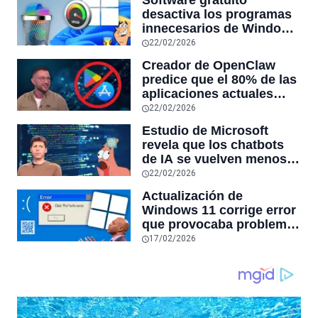
desactiva los programas
innecesarios de Windows
11 y optimiza el PC,
22/02/2026
reduciendo el uso de la
Creador de OpenClaw
RAM y mucho más
predice que el 80% de las
aplicaciones actuales
desaparecerán en el
22/02/2026
futuro: “Solo sobrevivirán
Estudio de Microsoft
las aplicaciones con
revela que los chatbots
sensores únicos o
de IA se vuelven menos
conexiones especiales a
confiables mientras más
22/02/2026
hardware
tiempo hablas con ellos:
Actualización de
la falta de confiabilidad
Windows 11 corrige error
sube un 112%
que provocaba problemas
al jugar en PC: los
17/02/2026
pantallazos azules se
producían desde 2023