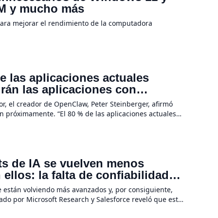
RAM y mucho más
para mejorar el rendimiento de la computadora
 las aplicaciones actuales
irán las aplicaciones con
a hardware
r, el creador de OpenClaw, Peter Steinberger, afirmó
n próximamente. “El 80 % de las aplicaciones actuales
evolución de la IA no se […]
ots de IA se vuelven menos
llos: la falta de confiabilidad
e están volviendo más avanzados y, por consiguiente,
rado por Microsoft Research y Salesforce reveló que estas
 tareas se […]