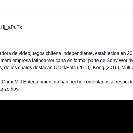
fkHj_aPuTk
dora de videojuegos chilena independiente, establecida en 201
primera empresa latinoamericana en formar parte de Sony Worl
s, de los cuales destacan CrackPots (2013), Kong (2016), Multi
r GameMill Entertainment no han hecho comentarios al respecto,
lanzó hoy.