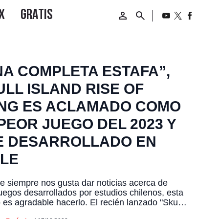
NA COMPLETA ESTAFA”,
LL ISLAND RISE OF
NG ES ACLAMADO COMO
PEOR JUEGO DEL 2023 Y
E DESARROLLADO EN
ILE
 siempre nos gusta dar noticias acerca de
uegos desarrollados por estudios chilenos, esta
 es agradable hacerlo. El recién lanzado "Skull
: Rise of Kong" ha desatado una polémica