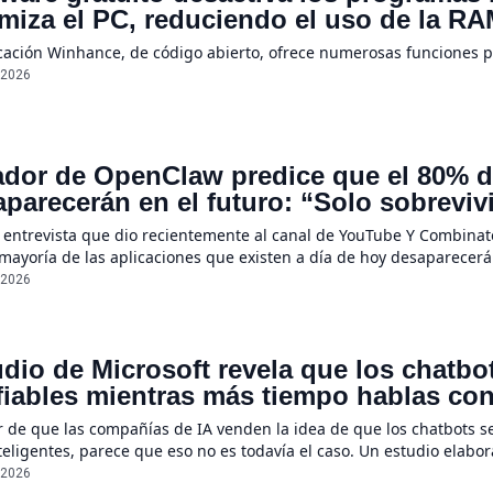
imiza el PC, reduciendo el uso de la 
icación Winhance, de código abierto, ofrece numerosas funciones 
/2026
dor de OpenClaw predice que el 80% de
parecerán en el futuro: “Solo sobreviv
sores únicos o conexiones especiales 
 entrevista que dio recientemente al canal de YouTube Y Combinato
 mayoría de las aplicaciones que existen a día de hoy desaparecerá
ecerán por completo”, declaró Steinberger, quien asegura que la r
/2026
dio de Microsoft revela que los chatb
iables mientras más tiempo hablas con e
e un 112%
r de que las compañías de IA venden la idea de que los chatbots s
eligentes, parece que eso no es todavía el caso. Un estudio elabo
ientas a menudo se suelen “perder en la conversación” cuando sus
/2026