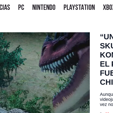
“U
SKU
KO
EL 
FU
CH
Aunque
videoj
vez no
Island