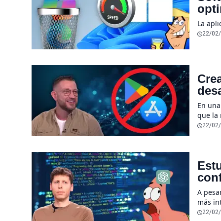
opt
La apl
22/02
Crea
desa
sen
En una
que la
desapar
22/02
Estu
conf
sub
A pesa
más int
herram
22/02