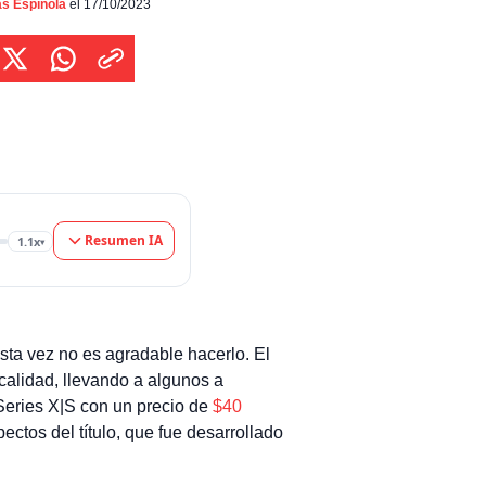
 a sus gráficos de baja calidad, llevando a
s Espínola
el 17/10/2023
s a calificarlo como una "completa estafa". El
 disponible en PC, PS4/5, Switch y […]
Resumen IA
1.1x
▾
sta vez no es agradable hacerlo. El
calidad, llevando a algunos a
Series X|S con un precio de
$40
pectos del título, que fue desarrollado