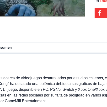
debido
Por
Tóma
alguno
juego,
resumen
s acerca de videojuegos desarrollados por estudios chilenos, e
 Kong" ha desatado una polémica debido a sus gráficos de baja 
a". El juego, disponible en PC, PS4/5, Switch y Xbox One/Xbox 
sas en las redes sociales por su falta de prolijidad en varios as
por GameMill Entertainment