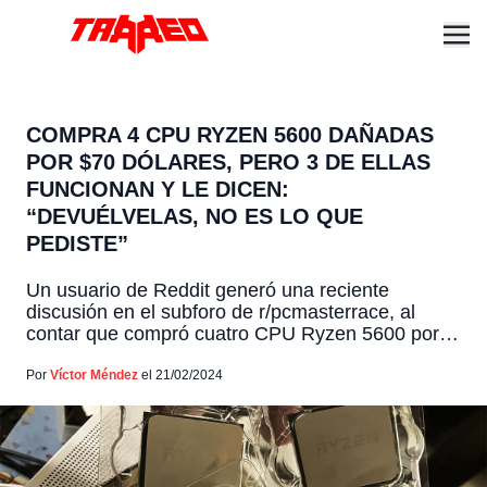
COMPRA 4 CPU RYZEN 5600 DAÑADAS
POR $70 DÓLARES, PERO 3 DE ELLAS
FUNCIONAN Y LE DICEN:
“DEVUÉLVELAS, NO ES LO QUE
PEDISTE”
Un usuario de Reddit generó una reciente
discusión en el subforo de r/pcmasterrace, al
contar que compró cuatro CPU Ryzen 5600 por
$70 dólares (cada una puede superar los $170),
las que según la descripción de publicación de la
Por
Víctor Méndez
el 21/02/2024
tienda donde las obtuvo, estaban todas dañadas.
Pero según cuenta, solo una de ellas estaba rota,
[…]