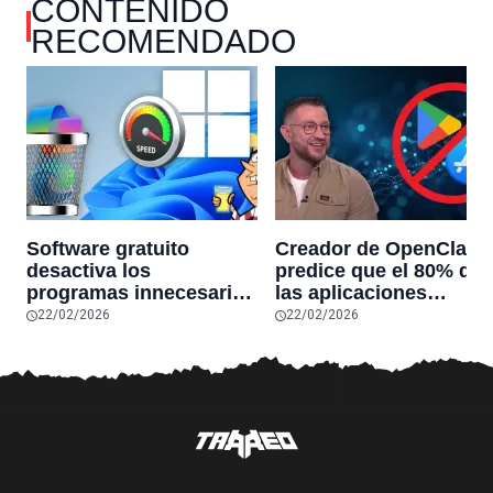
CONTENIDO
RECOMENDADO
Software gratuito
Creador de OpenClaw
desactiva los
predice que el 80% de
programas innecesarios
las aplicaciones
de Windows 11 y
actuales desaparecerá
22/02/2026
22/02/2026
optimiza el PC,
en el futuro: “Solo
reduciendo el uso de la
sobrevivirán las
RAM y mucho más
aplicaciones con
sensores únicos o
conexiones especiales
hardware