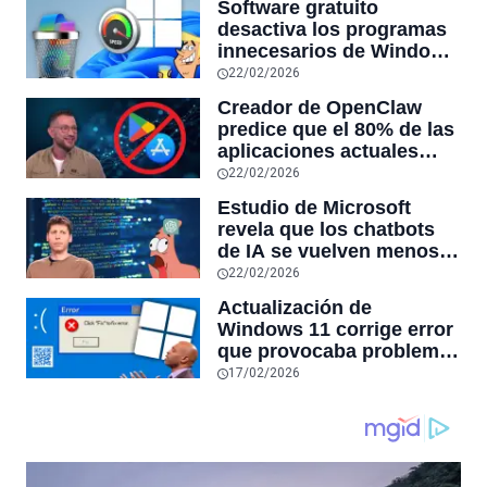
Software gratuito
desactiva los programas
innecesarios de Windows
11 y optimiza el PC,
22/02/2026
reduciendo el uso de la
Creador de OpenClaw
RAM y mucho más
predice que el 80% de las
aplicaciones actuales
desaparecerán en el
22/02/2026
futuro: “Solo sobrevivirán
Estudio de Microsoft
las aplicaciones con
revela que los chatbots
sensores únicos o
de IA se vuelven menos
conexiones especiales a
confiables mientras más
22/02/2026
hardware
tiempo hablas con ellos:
Actualización de
la falta de confiabilidad
Windows 11 corrige error
sube un 112%
que provocaba problemas
al jugar en PC: los
17/02/2026
pantallazos azules se
producían desde 2023