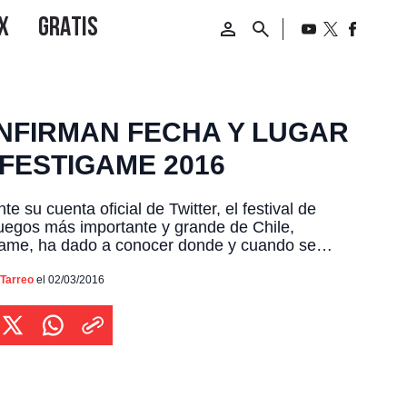
NFIRMAN FECHA Y LUGAR
 FESTIGAME 2016
te su cuenta oficial de Twitter, el festival de
uegos más importante y grande de Chile,
game, ha dado a conocer donde y cuando se
ará la versión número 5 de la convención este
La cita se dará del jueves 4 al domingo 7 de
 Tarreo
el 02/03/2016
 próximos, ahora dejando atrás la Estación
ho luego […]