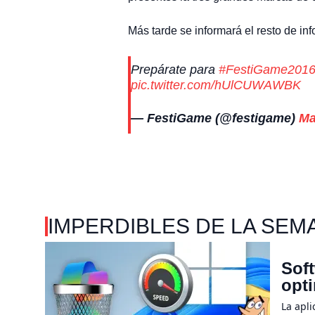
Más tarde se informará el resto de in
Prepárate para
#FestiGame201
pic.twitter.com/hUlCUWAWBK
— FestiGame (@festigame)
Ma
IMPERDIBLES DE LA SEM
Soft
opt
La apl