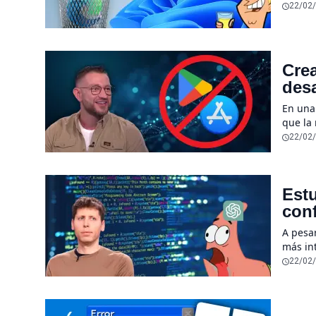
22/02
Crea
desa
sen
En una
que la
desapar
22/02
Estu
conf
sub
A pesa
más int
herram
22/02