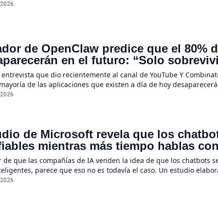
/2026
dor de OpenClaw predice que el 80% de
parecerán en el futuro: “Solo sobreviv
sores únicos o conexiones especiales 
 entrevista que dio recientemente al canal de YouTube Y Combinato
 mayoría de las aplicaciones que existen a día de hoy desaparecerá
ecerán por completo”, declaró Steinberger, quien asegura que la r
/2026
dio de Microsoft revela que los chatb
iables mientras más tiempo hablas con e
e un 112%
r de que las compañías de IA venden la idea de que los chatbots s
eligentes, parece que eso no es todavía el caso. Un estudio elabo
ientas a menudo se suelen “perder en la conversación” cuando sus
/2026