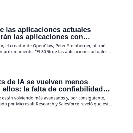
 las aplicaciones actuales
irán las aplicaciones con
a hardware
r, el creador de OpenClaw, Peter Steinberger, afirmó
n próximamente. “El 80 % de las aplicaciones actuales
evolución de la IA no se […]
ots de IA se vuelven menos
llos: la falta de confiabilidad
e están volviendo más avanzados y, por consiguiente,
rado por Microsoft Research y Salesforce reveló que estas
 tareas se […]