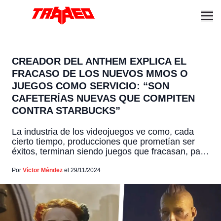
CREADOR DEL ANTHEM EXPLICA EL
FRACASO DE LOS NUEVOS MMOS O
JUEGOS COMO SERVICIO: “SON
CAFETERÍAS NUEVAS QUE COMPITEN
CONTRA STARBUCKS”
La industria de los videojuegos ve como, cada
cierto tiempo, producciones que prometían ser
éxitos, terminan siendo juegos que fracasan, para
luego ser eliminados al poco tiempo de ser
estrenadas. Y hablando sobre eso, Mark Darrah,
Por
Víctor Méndez
el 29/11/2024
ex productor de BioWare y figura clave en el
desarrollo de Anthem, ha compartido una
interesante teoría sobre por […]