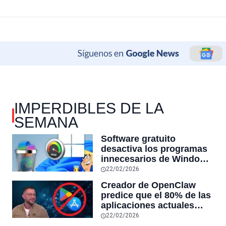
IMPERDIBLES DE LA
SEMANA
Software gratuito
desactiva los programas
innecesarios de Windows
11 y optimiza el PC,
22/02/2026
reduciendo el uso de la
Creador de OpenClaw
RAM y mucho más
predice que el 80% de las
aplicaciones actuales
desaparecerán en el
22/02/2026
futuro: “Solo sobrevivirán