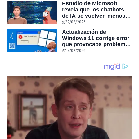
Estudio de Microsoft
las aplicaciones con
revela que los chatbots
sensores únicos o
de IA se vuelven menos
conexiones especiales a
confiables mientras más
22/02/2026
hardware
tiempo hablas con ellos:
Actualización de
la falta de confiabilidad
Windows 11 corrige error
sube un 112%
que provocaba problemas
al jugar en PC: los
17/02/2026
pantallazos azules se
producían desde 2023