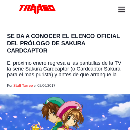
SE DA A CONOCER EL ELENCO OFICIAL
DEL PRÓLOGO DE SAKURA
CARDCAPTOR
El próximo enero regresa a las pantallas de la TV
la serie Sakura Cardcaptor (o Cardcaptor Sakura
para el mas purista) y antes de que arranque la
nueva serie, el próximo 13 de septiembre saldrá a
la venta la tercera edición del manga especial
Por
Staff Tarreo
el 02/06/2017
"Clear Card Arc" y con ella se incluirá un nuevo
OVA […]