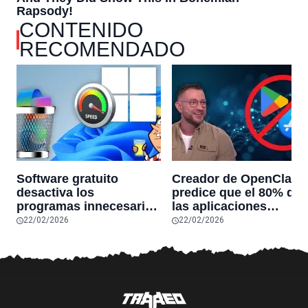
CONTENIDO
RECOMENDADO
Software gratuito
Creador de OpenClaw
desactiva los
predice que el 80% de
programas innecesarios
las aplicaciones
de Windows 11 y
actuales desaparecerá
22/02/2026
22/02/2026
optimiza el PC,
en el futuro: “Solo
reduciendo el uso de la
sobrevivirán las
RAM y mucho más
aplicaciones con
sensores únicos o
conexiones especiales
hardware