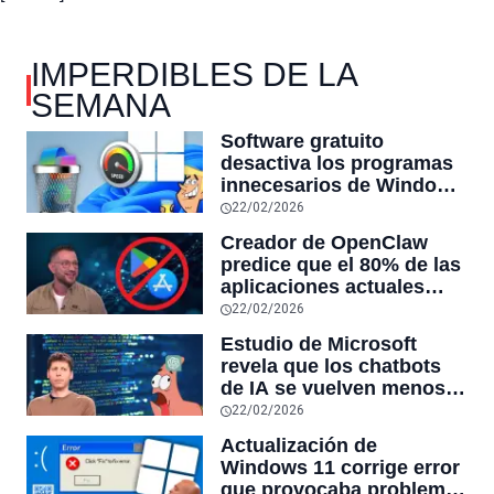
IMPERDIBLES DE LA
SEMANA
Software gratuito
desactiva los programas
innecesarios de Windows
11 y optimiza el PC,
22/02/2026
reduciendo el uso de la
Creador de OpenClaw
RAM y mucho más
predice que el 80% de las
aplicaciones actuales
desaparecerán en el
22/02/2026
futuro: “Solo sobrevivirán
Estudio de Microsoft
las aplicaciones con
revela que los chatbots
sensores únicos o
de IA se vuelven menos
conexiones especiales a
confiables mientras más
22/02/2026
hardware
tiempo hablas con ellos:
Actualización de
la falta de confiabilidad
Windows 11 corrige error
sube un 112%
que provocaba problemas