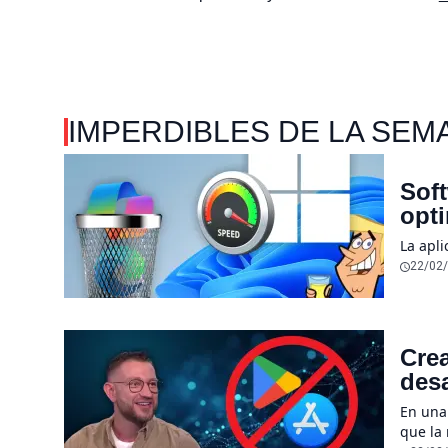
IMPERDIBLES DE LA SEM
Soft
opt
La apl
22/02
Crea
desa
sen
En una
que la