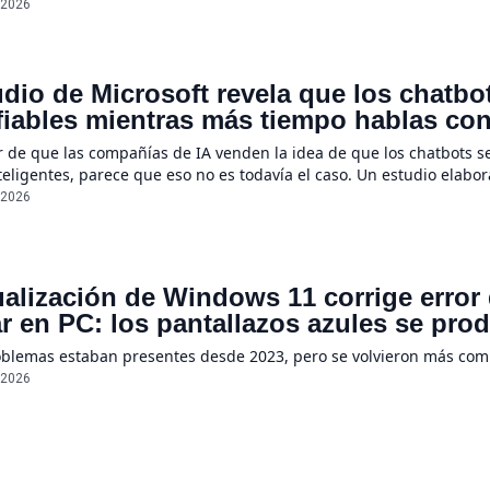
ecerán por completo”, declaró Steinberger, quien asegura que la r
/2026
dio de Microsoft revela que los chatb
iables mientras más tiempo hablas con e
e un 112%
r de que las compañías de IA venden la idea de que los chatbots s
eligentes, parece que eso no es todavía el caso. Un estudio elabo
ientas a menudo se suelen “perder en la conversación” cuando sus
/2026
ualización de Windows 11 corrige error
r en PC: los pantallazos azules se pro
oblemas estaban presentes desde 2023, pero se volvieron más co
/2026