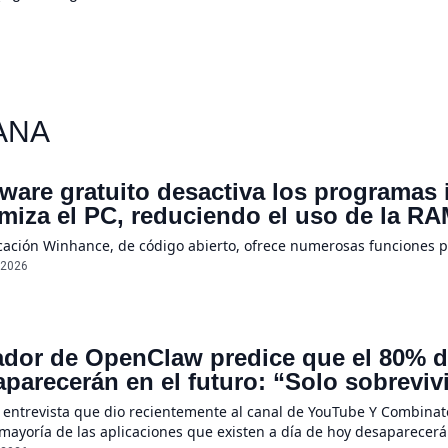
ANA
ware gratuito desactiva los programas
imiza el PC, reduciendo el uso de la 
icación Winhance, de código abierto, ofrece numerosas funciones 
/2026
dor de OpenClaw predice que el 80% de
parecerán en el futuro: “Solo sobreviv
sores únicos o conexiones especiales 
 entrevista que dio recientemente al canal de YouTube Y Combinato
 mayoría de las aplicaciones que existen a día de hoy desaparecerá