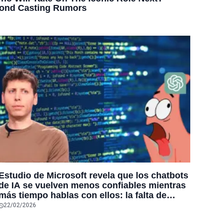
Estudio de Microsoft revela que los chatbots
de IA se vuelven menos confiables mientras
más tiempo hablas con ellos: la falta de
confiabilidad sube un 112%
22/02/2026