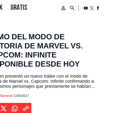
MO DEL MODO DE
TORIA DE MARVEL VS.
COM: INFINITE
SPONIBLE DESDE HOY
 presentó un nuevo tráiler con el modo de
ia de Marvel vs. Capcom: Infinite confirmando a
simos personajes que previamente se habían
do como Doctor Strange, Black Panther y Bionic
ndo. Desde hoy mismo estará disponible una
 Tarreo
el 12/06/2017
el modo de historia en consolas.