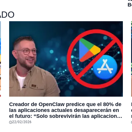
ADO
Creador de OpenClaw predice que el 80% de
las aplicaciones actuales desaparecerán en
el futuro: “Solo sobrevivirán las aplicaciones
con sensores únicos o conexiones
22/02/2026
especiales a hardware