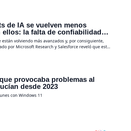
evolución de la IA no se […]
ots de IA se vuelven menos
llos: la falta de confiabilidad
e están volviendo más avanzados y, por consiguiente,
rado por Microsoft Research y Salesforce reveló que estas
 tareas se […]
 que provocaba problemas al
ducían desde 2023
munes con Windows 11