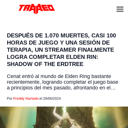
DESPUÉS DE 1.070 MUERTES, CASI 100
HORAS DE JUEGO Y UNA SESIÓN DE
TERAPIA, UN STREAMER FINALMENTE
LOGRA COMPLETAR ELDEN RIN:
SHADOW OF THE ERDTREE
Cenat entró al mundo de Elden Ring bastante
recientemente, logrando completar el juego base
a principios del mes pasado, afrontando en el
proceso, 1.700 muertes y una épica batalla de 24
horas con Malenia. Ahora, después de 1.070
Por
Freddy Hurtado
el 26/06/2024
muertes y cerca de 100 horas de juego, ha
logrado superar todos los desafíos del nuevo
DLC. […]