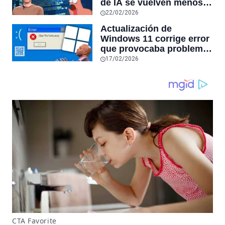
de IA se vuelven menos
conexiones especiales a
confiables mientras más
22/02/2026
hardware
tiempo hablas con ellos:
Actualización de
la falta de confiabilidad
Windows 11 corrige error
sube un 112%
que provocaba problemas
al jugar en PC: los
17/02/2026
pantallazos azules se
producían desde 2023