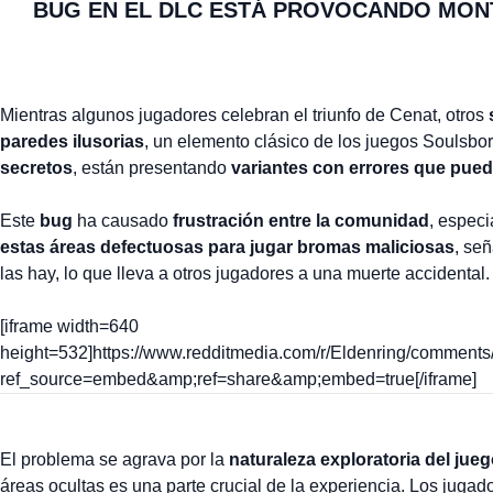
BUG EN EL DLC ESTÁ PROVOCANDO MON
Mientras algunos jugadores celebran el triunfo de Cenat, otros
paredes ilusorias
, un elemento clásico de los juegos Soulsbo
secretos
, están presentando
variantes con errores que puede
Este
bug
ha causado
frustración entre la comunidad
, espec
estas áreas defectuosas para jugar bromas maliciosas
, se
las hay, lo que lleva a otros jugadores a una muerte accidental.
[iframe width=640
height=532]https://www.redditmedia.com/r/Eldenring/comment
ref_source=embed&amp;ref=share&amp;embed=true[/iframe]
El problema se agrava por la
naturaleza exploratoria del jue
áreas ocultas es una parte crucial de la experiencia. Los juga