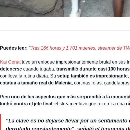
Puedes leer:
"Tras 166 horas y 1.701 muertes, streamer de TW
Kai Cenat
tuvo un enfoque impresionantemente brutal en sus t
detenerse
cuando jugaba,
transmitió durante casi 100 hora
conlleva la rutina diaria. Su
setup también es impresionante
,
estatua a tamaño real de Malenia
, cortinas rojas, candelabro
Pero
uno de los aspectos que más sorprendió a la comuni
luchó contra el jefe final
, el streamer tuvo que recurrir a una
r
"La clave es no dejarse llevar por un sentimiento
derrotado constantemente", señaló el terapeuta du