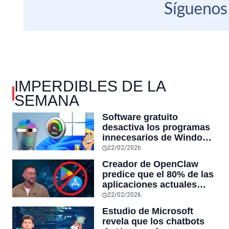
IMPERDIBLES DE LA
SEMANA
Software gratuito
desactiva los programas
innecesarios de Windows
11 y optimiza el PC,
22/02/2026
reduciendo el uso de la
Creador de OpenClaw
RAM y mucho más
predice que el 80% de las
aplicaciones actuales
desaparecerán en el
22/02/2026
futuro: “Solo sobrevivirán
Estudio de Microsoft
las aplicaciones con
revela que los chatbots
sensores únicos o