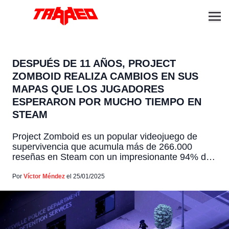
DESPUÉS DE 11 AÑOS, PROJECT
ZOMBOID REALIZA CAMBIOS EN SUS
MAPAS QUE LOS JUGADORES
ESPERARON POR MUCHO TIEMPO EN
STEAM
Project Zomboid es un popular videojuego de
supervivencia que acumula más de 266.000
reseñas en Steam con un impresionante 94% de
aprobación, el cual ha dado un importante paso
adelante con la implementación de un nuevo
Por
Víctor Méndez
el 25/01/2025
sistema de generación de mapas. Esta
innovación, incluida en la reciente actualización
42.1.0, promete transformar la forma en que […]