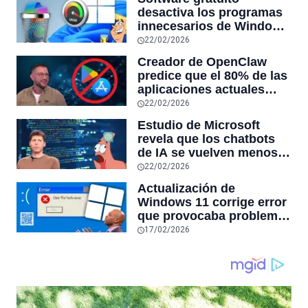
desactiva los programas
innecesarios de Windows
11 y optimiza el PC,
22/02/2026
reduciendo el uso de la
Creador de OpenClaw
RAM y mucho más
predice que el 80% de las
aplicaciones actuales
desaparecerán en el
22/02/2026
futuro: “Solo sobrevivirán
Estudio de Microsoft
las aplicaciones con
revela que los chatbots
sensores únicos o
de IA se vuelven menos
conexiones especiales a
confiables mientras más
22/02/2026
hardware
tiempo hablas con ellos:
Actualización de
la falta de confiabilidad
Windows 11 corrige error
sube un 112%
que provocaba problemas
al jugar en PC: los
17/02/2026
pantallazos azules se
producían desde 2023