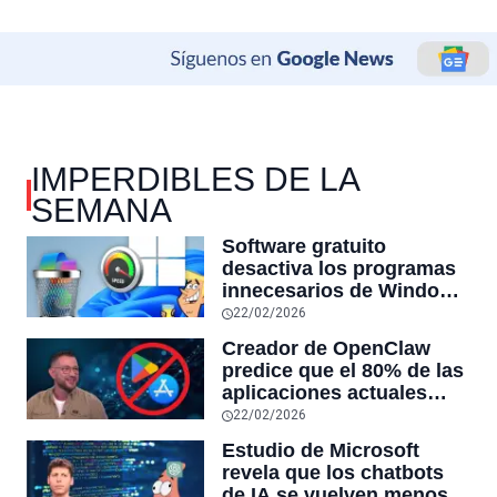
IMPERDIBLES DE LA
SEMANA
Software gratuito
desactiva los programas
innecesarios de Windows
11 y optimiza el PC,
22/02/2026
reduciendo el uso de la
Creador de OpenClaw
RAM y mucho más
predice que el 80% de las
aplicaciones actuales
desaparecerán en el
22/02/2026
futuro: “Solo sobrevivirán
Estudio de Microsoft
las aplicaciones con
revela que los chatbots
sensores únicos o
de IA se vuelven menos