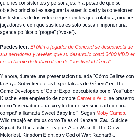
guiones consistentes y personajes. Y a pesar de que su
objetivo principal es asegurar la autenticidad y la cohesión en
las historias de los videojuegos con los que colabora, muchos
jugadores creen que sus ideales solo buscan imponer una
agenda política o “progre” (“woke”).
Puedes leer:
El último jugador de Concord se desconecta de
sus servidores y revelan que su desarrollo costó $400 MDD en
un ambiente de trabajo lleno de "positividad tóxica"
Y ahora, durante una presentación titulada "Cómo Salirse con
la Suya Subvirtiendo las Expectativas de Género" en The
Game Developers of Color Expo, descubierta por el YouTuber
Kirsche, este empleado de nombre
Camerin Wild
, se presentó
como "diseñador narrativo y lector de sensibilidad con una
compañía llamada Sweet Baby Inc.". Según
Moby Games
,
Wild trabajó en títulos como Tales of Kenzera: Zau, Suicide
Squad: Kill the Justice League, Alan Wake II, The Crew:
Motorfest, Kingdom Eighties y God of War: Ragnarök.