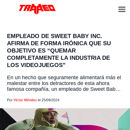
EMPLEADO DE SWEET BABY INC.
AFIRMA DE FORMA IRÓNICA QUE SU
OBJETIVO ES “QUEMAR
COMPLETAMENTE LA INDUSTRIA DE
LOS VIDEOJUEGOS”
En un hecho que seguramente alimentará más el
malestar entre los detractores de esta ahora
famosa compañía, un empleado de Sweet Baby
Inc. ha generado polémica, al admitir que su
objetivo siempre ha sido "quemar la industria de
Por
Víctor Méndez
el 25/09/2024
los videojuegos hasta los cimientos". Por si no
estabas al tanto de esta compañía, te contamos
que […]