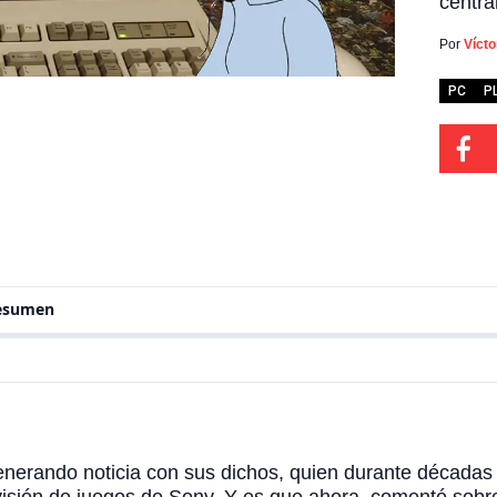
centra
juegos
enfoqu
Por
Víct
propio
mando,
PC
P
resumen
enerando noticia con sus dichos, quien durante décadas f