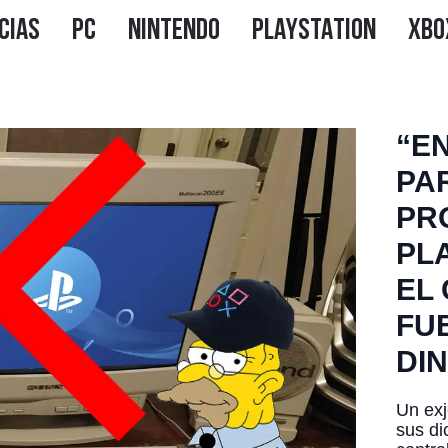
“E
PA
PR
PL
EL
FU
DI
Un exj
sus di